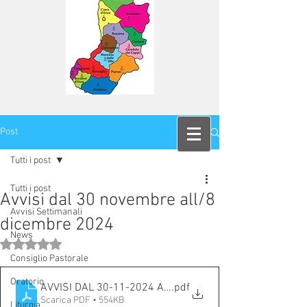
Post
Tutti i post
Tutti i post
Avvisi dal 30 novembre all/8
Avvisi Settimanali
dicembre 2024
News
Valutazione NaN stelle su 5.
Consiglio Pastorale
Oratorio
AVVISI DAL 30-11-2024 AL 08-12-2024
.pdf
Scarica PDF • 554KB
Liturgia