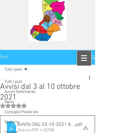
Post
Tutti i post
Tutti i post
Avvisi dal 3 al 10 ottobre
Avvisi Settimanali
2021
News
Valutazione NaN stelle su 5.
Consiglio Pastorale
Oratorio
AVVISI DAL 03-10-2021 AL 10-10-2021
.pdf
Scarica PDF • 237KB
Liturgia