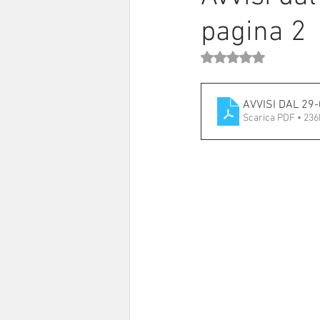
pagina 2
Sinodo 2021-23
Anziani e a
Valutazione NaN stell
AVVISI DAL 29
Scarica PDF • 23