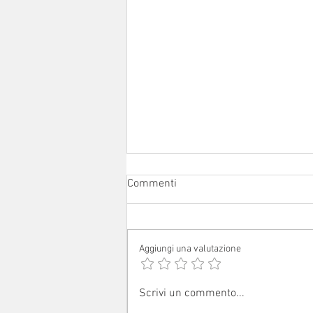
Commenti
Aggiungi una valutazione
Avvisi dal 1° al 16 agosto 2026
Scrivi un commento...