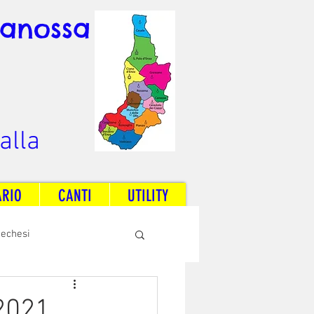
Canossa
alla
ARIO
CANTI
UTILITY
techesi
Radio Dream Together
 2021