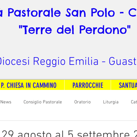
à Pastorale San Polo - 
"Terre del Perdono"
iocesi Reggio Emilia - Guast
 P. CHIESA IN CAMMINO
PARROCCHIE
SANTU
News
Consiglio Pastorale
Oratorio
Liturgia
Ca
arità
Formazione
Comunicazione
B. V. Pontenovo
l 29 agosto al 5 settembre