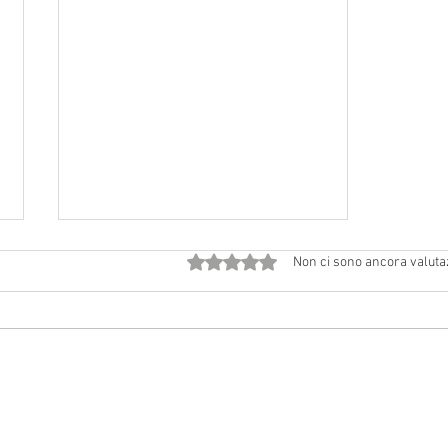
Valutazione 0 stelle su 5.
Non ci sono ancora valuta
Avvisi dal 18 luglio al 2 agosto
2026