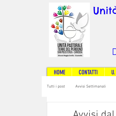
Unit
D
HOME
CONTATTI
U.
Tutti i post
Avvisi Settimanali
Sposi e Adulti
Servizi
C
Avvisi da