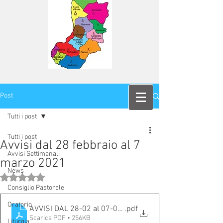
Post
Tutti i post
Tutti i post
Avvisi dal 28 febbraio al 7
Avvisi Settimanali
marzo 2021
News
Valutazione NaN stelle su 5.
Consiglio Pastorale
Oratorio
AVVISI DAL 28-02 al 07-03-2021
.pdf
Scarica PDF • 256KB
Liturgia