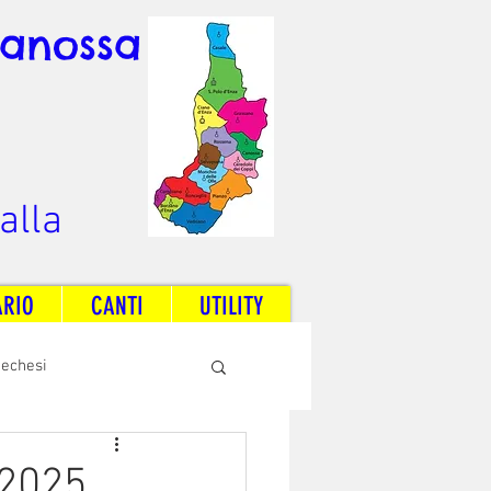
Canossa
alla
ARIO
CANTI
UTILITY
techesi
Radio Dream Together
 2025