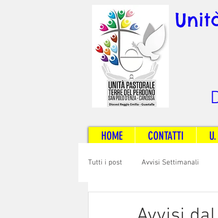
Unit
D
HOME
CONTATTI
U.
Tutti i post
Avvisi Settimanali
Sposi e Adulti
Servizi
C
Avvisi da