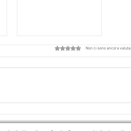
Valutazione 0 stelle su 5.
Non ci sono ancora valuta
Avvisi dal 18 luglio al 2 agosto
2026