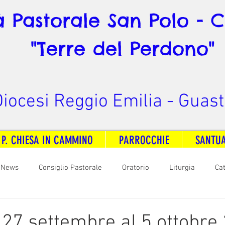
à Pastorale San Polo - 
"Terre del Perdono"
iocesi Reggio Emilia - Guast
 P. CHIESA IN CAMMINO
PARROCCHIE
SANTU
News
Consiglio Pastorale
Oratorio
Liturgia
Ca
arità
Formazione
Comunicazione
B. V. Pontenovo
l 27 settembre al 5 ottobre