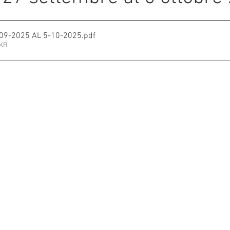
e su 5.
mmalati
-09-2025 AL 5-10-2025
.pdf
7KB