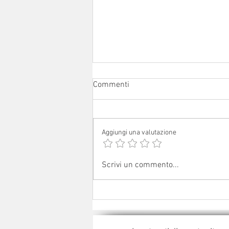
Commenti
Aggiungi una valutazione
Avvisi dal 1° al 16 agosto 2026
Scrivi un commento...