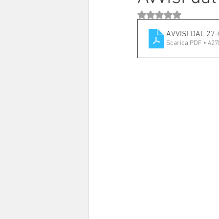
Valutazione NaN stell
Sinodo 2021-23
Anziani e a
AVVISI DAL 27
Scarica PDF • 42