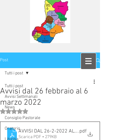
Post
Tutti i post
Tutti i post
Avvisi dal 26 febbraio al 6
Avvisi Settimanali
marzo 2022
News
Valutazione NaN stelle su 5.
Consiglio Pastorale
Oratorio
AVVISI DAL 26-2-2022 AL 6-3-2022
.pdf
Scarica PDF • 279KB
Liturgia