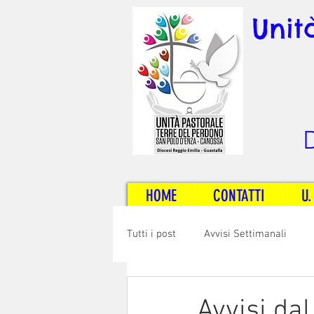
Unit
D
HOME
CONTATTI
U.
Tutti i post
Avvisi Settimanali
Sposi e Adulti
Servizi
C
Avvisi da