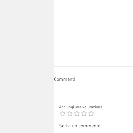
Commenti
Aggiungi una valutazione
Avvisi dal 1° al 16 agosto 2026
Scrivi un commento...