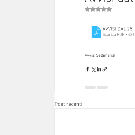
Valutazione NaN stell
Sinodo 2021-23
Anziani e a
AVVIS
Scarica PDF • 43
Avvisi Settimanali
Post recenti