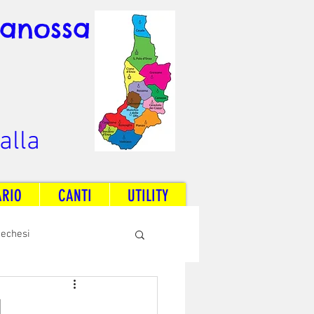
Canossa
alla
ARIO
CANTI
UTILITY
techesi
Radio Dream Together
1