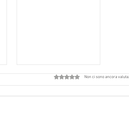
Valutazione 0 stelle su 5.
Non ci sono ancora valuta
Avvisi dal 18 luglio al 2 agosto
2026