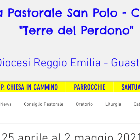
à Pastorale San Polo - 
"Terre del Perdono"
iocesi Reggio Emilia - Guast
 P. CHIESA IN CAMMINO
PARROCCHIE
SANTU
News
Consiglio Pastorale
Oratorio
Liturgia
Ca
arità
Formazione
Comunicazione
B. V. Pontenovo
l 25 aprile al 2 maggio 202