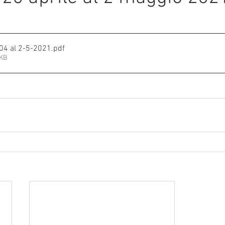
e su 5.
mmalati
I DAL 25-04 al 2-5-2021
.pdf
1KB