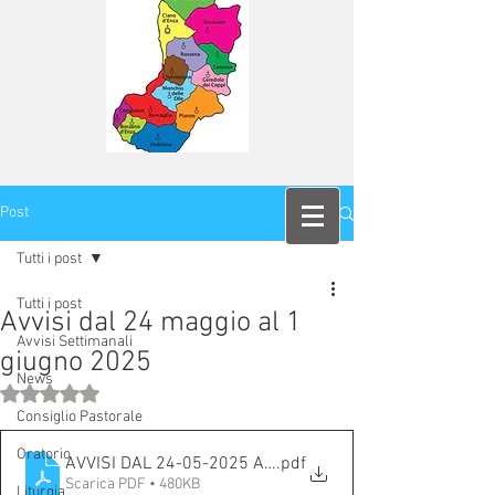
Post
Tutti i post
Tutti i post
Avvisi dal 24 maggio al 1
Avvisi Settimanali
giugno 2025
News
Valutazione NaN stelle su 5.
Consiglio Pastorale
Oratorio
AVVISI DAL 24-05-2025 AL 1-6-2025
.pdf
Scarica PDF • 480KB
Liturgia