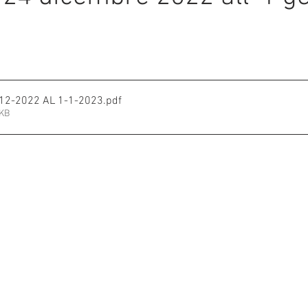
mmalati
e su 5.
-12-2022 AL 1-1-2023
.pdf
2KB