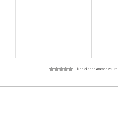
Valutazione 0 stelle su 5.
Non ci sono ancora valuta
Avvisi dal 18 luglio al 2 agosto
2026