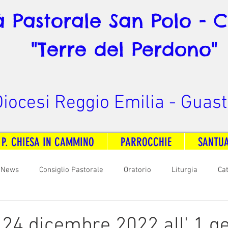
à Pastorale San Polo - 
"Terre del Perdono"
iocesi Reggio Emilia - Guast
 P. CHIESA IN CAMMINO
PARROCCHIE
SANTU
News
Consiglio Pastorale
Oratorio
Liturgia
Ca
arità
Formazione
Comunicazione
B. V. Pontenovo
l 24 dicembre 2022 all' 1 g