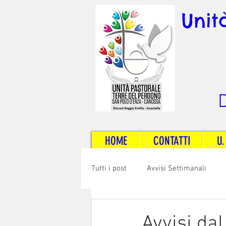
Unit
D
HOME
CONTATTI
U.
Tutti i post
Avvisi Settimanali
Sposi e Adulti
Servizi
C
Avvisi da