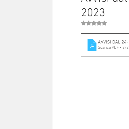
2023
Sinodo 2021-23
Anziani e a
Valutazione NaN stell
AVVISI DAL 24
Scarica PDF • 27