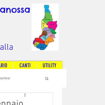
Canossa
alla
ARIO
CANTI
UTILITY
techesi
Radio Dream Together
ennaio