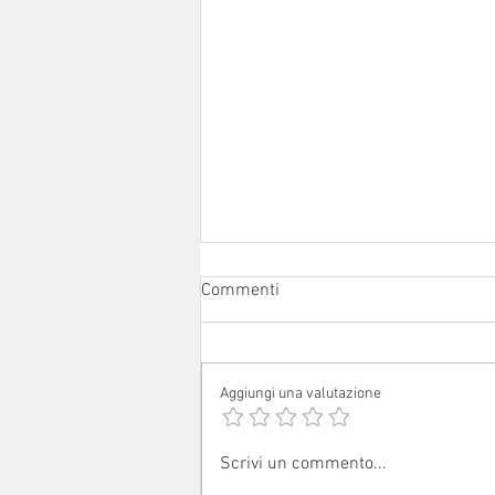
Commenti
Aggiungi una valutazione
Avvisi dal 1° al 16 agosto 2026
Scrivi un commento...