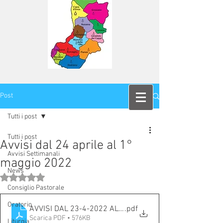
Post
Tutti i post
Tutti i post
Avvisi dal 24 aprile al 1°
Avvisi Settimanali
maggio 2022
News
Valutazione NaN stelle su 5.
Consiglio Pastorale
Oratorio
AVVISI DAL 23-4-2022 AL 01-5-2022
.pdf
Scarica PDF • 576KB
Liturgia