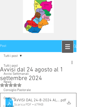
Post
Tutti i post
Tutti i post
Avvisi dal 24 agosto al 1
Avvisi Settimanali
settembre 2024
News
Valutazione NaN stelle su 5.
Consiglio Pastorale
Oratorio
AVVISI DAL 24-8-2024 AL 01-9-2024
.pdf
Scarica PDF • 679KB
Liturgia