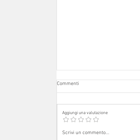
Commenti
Aggiungi una valutazione
Avvisi dal 1° al 16 agosto 2026
Scrivi un commento...