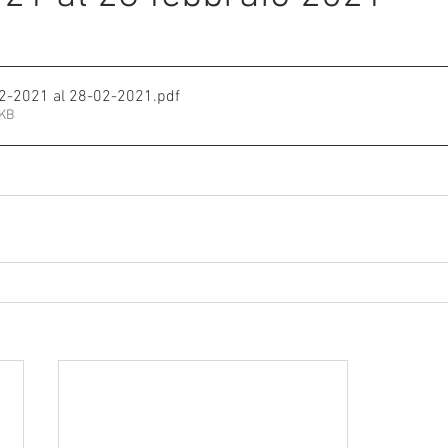
e su 5.
mmalati
SI DAL 21-2-2021 al 28-02-2021
.pdf
3KB