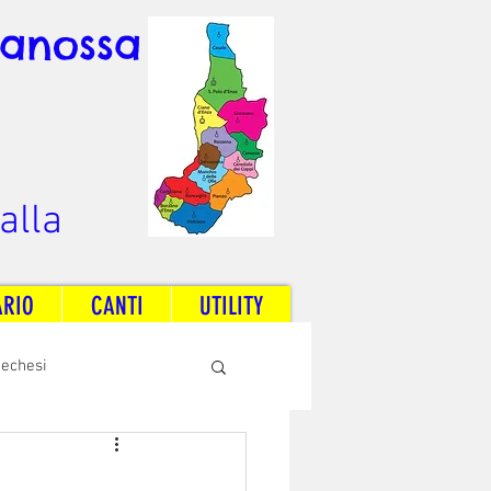
Canossa
alla
ARIO
CANTI
UTILITY
techesi
Radio Dream Together