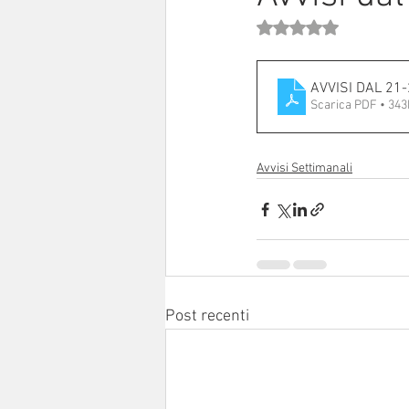
Valutazione NaN stell
Sinodo 2021-23
Anziani e a
AVVI
Scarica PDF • 34
Avvisi Settimanali
Post recenti