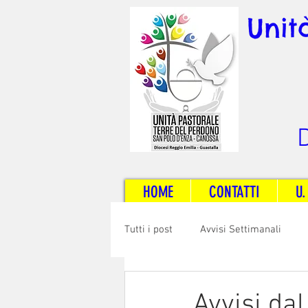
Unit
D
HOME
CONTATTI
U.
Tutti i post
Avvisi Settimanali
Sposi e Adulti
Servizi
C
Avvisi dal