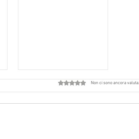
Valutazione 0 stelle su 5.
Non ci sono ancora valuta
Avvisi dal 18 luglio al 2 agosto
2026