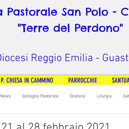
à Pastorale San Polo - 
"Terre del Perdono"
iocesi Reggio Emilia - Guast
 P. CHIESA IN CAMMINO
PARROCCHIE
SANTU
News
Consiglio Pastorale
Oratorio
Liturgia
Ca
arità
Formazione
Comunicazione
B. V. Pontenovo
 21 al 28 febbraio 2021