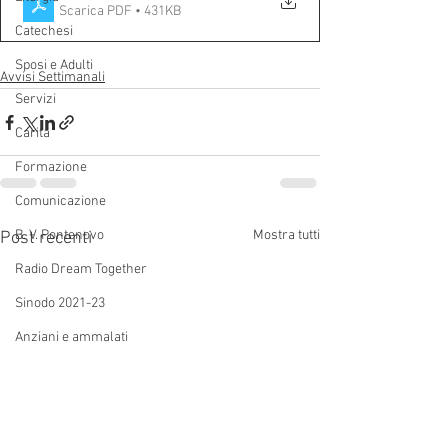
Scarica PDF • 431KB
Catechesi
Sposi e Adulti
Avvisi Settimanali
Servizi
Carità
Formazione
Comunicazione
B. V. Pontenovo
Mostra tutti
Post recenti
Radio Dream Together
Sinodo 2021-23
Anziani e ammalati