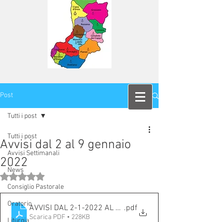
Post
Tutti i post
Tutti i post
Avvisi dal 2 al 9 gennaio
Avvisi Settimanali
2022
News
Valutazione NaN stelle su 5.
Consiglio Pastorale
Oratorio
AVVISI DAL 2-1-2022 AL 9-1-2022
.pdf
Scarica PDF • 228KB
Liturgia