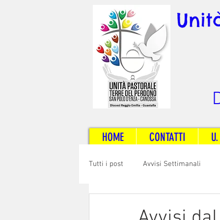
Unit
D
HOME
CONTATTI
U.
Tutti i post
Avvisi Settimanali
Sposi e Adulti
Servizi
C
Avvisi da