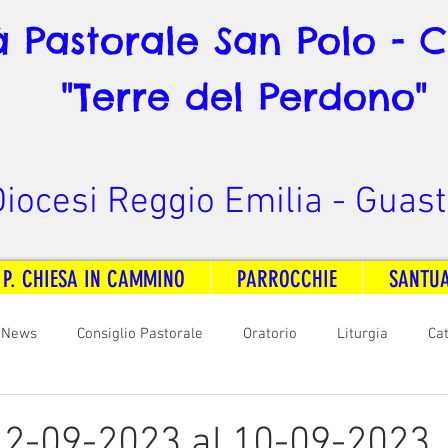
à Pastorale San Polo - 
"Terre del Perdono"
iocesi Reggio Emilia - Guast
 P. CHIESA IN CAMMINO
PARROCCHIE
SANTU
News
Consiglio Pastorale
Oratorio
Liturgia
Ca
arità
Formazione
Comunicazione
B. V. Pontenovo
l 2-09-2023 al 10-09-2023