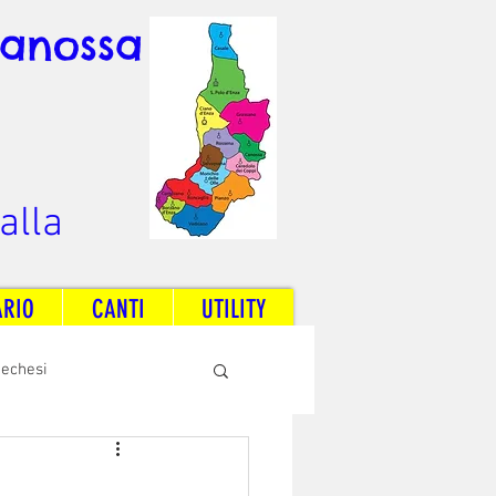
Canossa
alla
ARIO
CANTI
UTILITY
techesi
Radio Dream Together