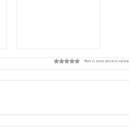
Valutazione 0 stelle su 5.
Non ci sono ancora valuta
Avvisi dal 18 luglio al 2 agosto
2026