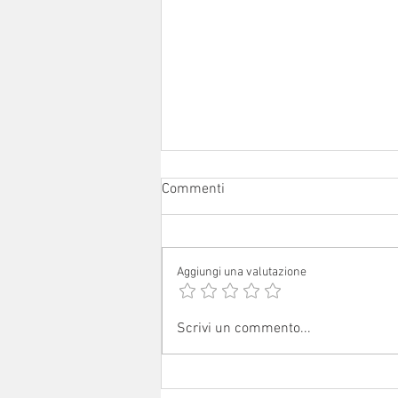
Commenti
Aggiungi una valutazione
Avvisi dal 1° al 16 agosto 2026
Scrivi un commento...