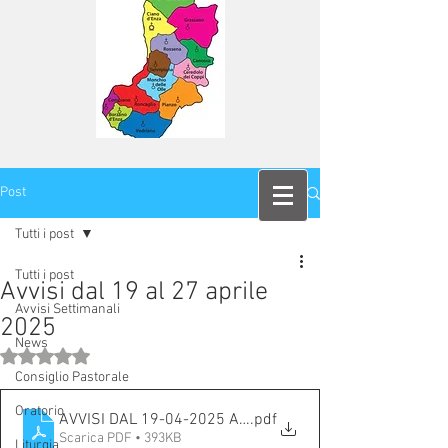
Post
Tutti i post
Tutti i post
Avvisi dal 19 al 27 aprile
Avvisi Settimanali
2025
News
Valutazione NaN stelle su 5.
Consiglio Pastorale
Oratorio
AVVISI DAL 19-04-2025 AL 27-4-2025
.pdf
Scarica PDF • 393KB
Liturgia