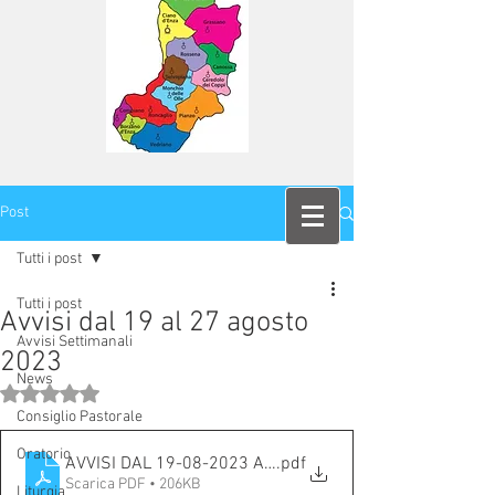
Post
Tutti i post
Tutti i post
Avvisi dal 19 al 27 agosto
Avvisi Settimanali
2023
News
Valutazione NaN stelle su 5.
Consiglio Pastorale
Oratorio
AVVISI DAL 19-08-2023 AL 27-8-2023
.pdf
Scarica PDF • 206KB
Liturgia