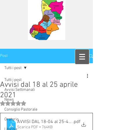
Post
Tutti i post
Tutti i post
Avvisi dal 18 al 25 aprile
Avvisi Settimanali
2021
News
Valutazione NaN stelle su 5.
Consiglio Pastorale
Oratorio
AVVISI DAL 18-04 al 25-4-2021
.pdf
Scarica PDF • 764KB
Liturgia