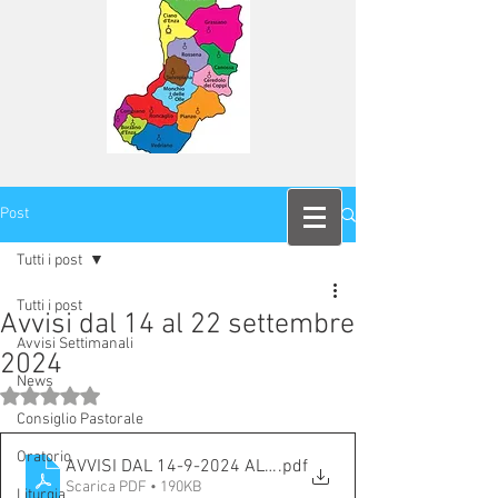
Post
Tutti i post
Tutti i post
Avvisi dal 14 al 22 settembre
Avvisi Settimanali
2024
News
Valutazione NaN stelle su 5.
Consiglio Pastorale
Oratorio
AVVISI DAL 14-9-2024 AL 22-9-2024
.pdf
Scarica PDF • 190KB
Liturgia