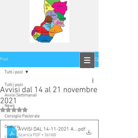
Post
Tutti i post
Tutti i post
Avvisi dal 14 al 21 novembre
Avvisi Settimanali
2021
News
Valutazione NaN stelle su 5.
Consiglio Pastorale
Oratorio
AVVISI DAL 14-11-2021 AL 21-11-2021
.pdf
Scarica PDF • 361KB
Liturgia