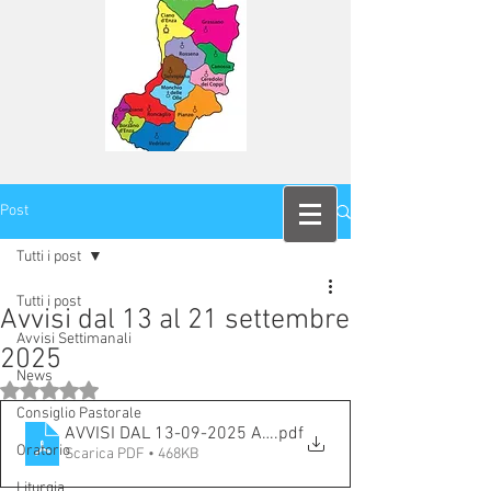
Post
Tutti i post
Tutti i post
Avvisi dal 13 al 21 settembre
Avvisi Settimanali
2025
News
Valutazione NaN stelle su 5.
Consiglio Pastorale
AVVISI DAL 13-09-2025 AL 21-9-2025
.pdf
Oratorio
Scarica PDF • 468KB
Liturgia