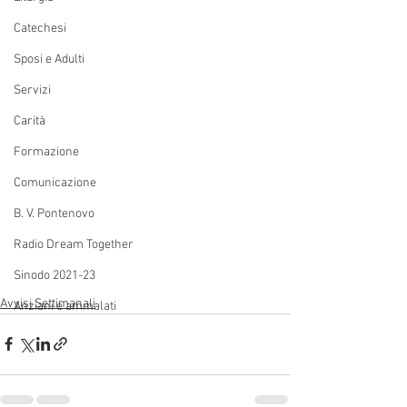
Catechesi
Sposi e Adulti
Servizi
Carità
Formazione
Comunicazione
B. V. Pontenovo
Radio Dream Together
Sinodo 2021-23
Avvisi Settimanali
Anziani e ammalati