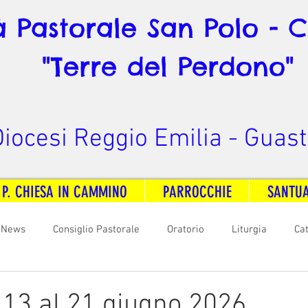
à Pastorale San Polo - 
"Terre del Perdono"
iocesi Reggio Emilia - Guast
 P. CHIESA IN CAMMINO
PARROCCHIE
SANTU
News
Consiglio Pastorale
Oratorio
Liturgia
Ca
arità
Formazione
Comunicazione
B. V. Pontenovo
l 13 al 21 giugno 2026