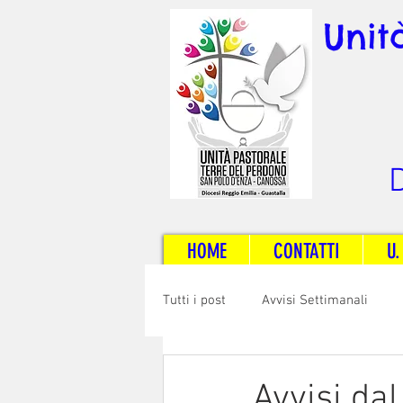
Unit
D
HOME
CONTATTI
U.
Tutti i post
Avvisi Settimanali
Sposi e Adulti
Servizi
C
Avvisi da