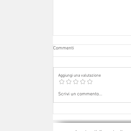
Commenti
Aggiungi una valutazione
Avvisi dal 1° al 16 agosto 2026
Scrivi un commento...