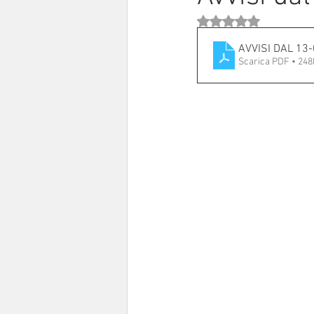
Valutazione NaN stell
Sinodo 2021-23
Anziani e a
AVVISI DAL 13
Scarica PDF • 24