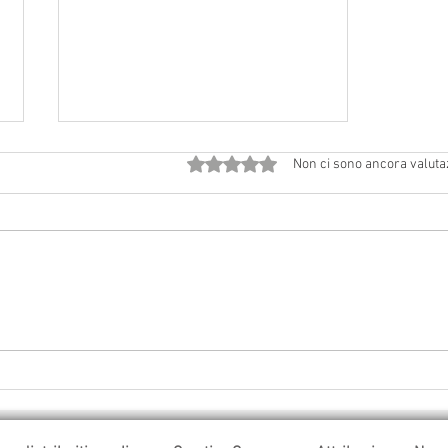
Valutazione 0 stelle su 5.
Non ci sono ancora valuta
Avvisi dal 18 luglio al 2 agosto
2026