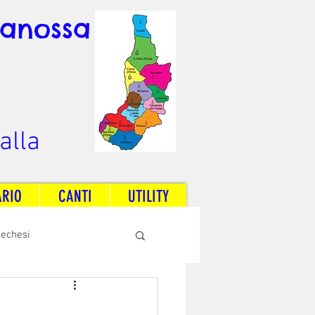
Canossa
alla
ARIO
CANTI
UTILITY
techesi
Radio Dream Together