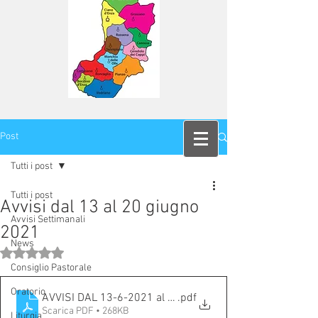
Post
Tutti i post
Tutti i post
Avvisi dal 13 al 20 giugno
Avvisi Settimanali
2021
News
Valutazione NaN stelle su 5.
Consiglio Pastorale
Oratorio
AVVISI DAL 13-6-2021 al 20-06-2021
.pdf
Scarica PDF • 268KB
Liturgia