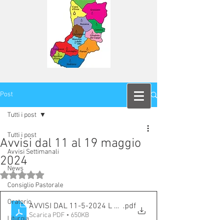
Post
Tutti i post
Tutti i post
Avvisi dal 11 al 19 maggio
Avvisi Settimanali
2024
News
Valutazione NaN stelle su 5.
Consiglio Pastorale
Oratorio
AVVISI DAL 11-5-2024 L 19-05-2024 (1)
.pdf
Scarica PDF • 650KB
Liturgia