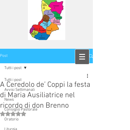
Post
Tutti i post
Tutti i post
A Ceredolo de’ Coppi la festa
Avvisi Settimanali
di Maria Ausiliatrice nel
News
ricordo di don Brenno
Consiglio Pastorale
Valutazione NaN stelle su 5.
Oratorio
Liturgia