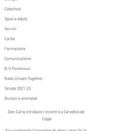
Catechesi
Sposi e Adulti
Servizi
Carità
Formazione
Comunicazione
B. V. Pontenovo
Radio Dream Together
Sinodo 2021-23
Anziani e ammalati
Don Carlo introduce l'incontro a Ceredolo de' 
Coppi
Sicuramente l'incontro di dieci anni fa in 