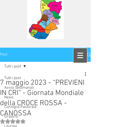
Post
Tutti i post
Tutti i post
7 maggio 2023 - “PREVIENI
Avvisi Settimanali
IN CRI” - Giornata Mondiale
News
della CROCE ROSSA -
Consiglio Pastorale
CANOSSA
Oratorio
Valutazione NaN stelle su 5.
Liturgia