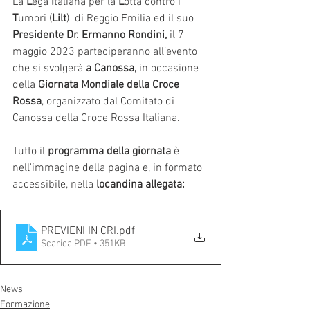
La 
L
ega 
I
taliana per la 
L
otta contro i 
T
umori (
Lilt
)  di Reggio Emilia ed il suo 
Presidente Dr. Ermanno Rondini, 
il 7 
maggio 2023 parteciperanno all’evento 
che si svolgerà 
a Canossa, 
in occasione 
della 
Giornata Mondiale della Croce 
Rossa
, organizzato dal Comitato di 
Canossa della Croce Rossa Italiana.
Tutto il 
programma della giornata 
è
nell'immagine della pagina e, in formato 
accessibile, nella 
locandina allegata:
PREVIENI IN CRI
.pdf
Scarica PDF • 351KB
News
Formazione