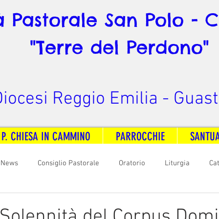
à Pastorale San Polo - 
"Terre del Perdono"
iocesi Reggio Emilia - Guast
 P. CHIESA IN CAMMINO
PARROCCHIE
SANTU
News
Consiglio Pastorale
Oratorio
Liturgia
Ca
arità
Formazione
Comunicazione
B. V. Pontenovo
 Solennità del Corpus Domi