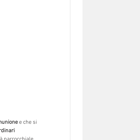
munione
 e che si 
rdinari 
tà parrocchiale, 