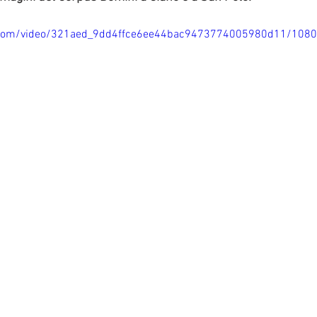
ic.com/video/321aed_9dd4ffce6ee44bac9473774005980d11/108