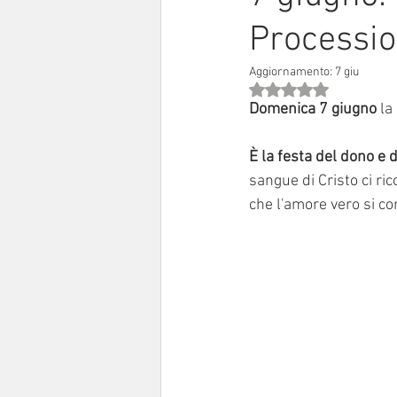
Processio
Sinodo 2021-23
Anziani e a
Aggiornamento:
7 giu
Valutazione NaN stell
Domenica 7 giugno 
la
È la festa del dono e 
sangue di Cristo ci ri
che l'amore vero si con