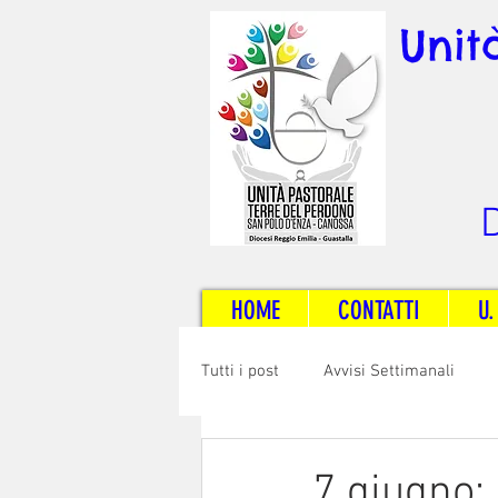
Unit
D
HOME
CONTATTI
U.
Tutti i post
Avvisi Settimanali
Sposi e Adulti
Servizi
C
7 giugno: