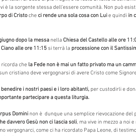
 vi è la sorgente stessa dell'essere comunità. Non può esis
orpo di Cristo 
che 
ci rende una sola cosa con Lui
 e quindi 
in 
giugno dopo la messa
 nella 
Chiesa del Castello alle ore 11:
 Ciano alle ore 11:15
 si terrà la 
processione con il Santiss
 ricorda che 
la Fede non è mai un fatto privato ma un camm
sun cristiano deve vergognarsi di avere Cristo come Signore
enedire i nostri paesi e i loro abitanti,
 per custodirli e don
mportante partecipare a questa liturgia.
orpus Domini 
non è  dunque una semplice rievocazione del 
che davvero Gesù non ci lascia soli
, ma vive in mezzo a noi e 
o vergognarci, come ci ha ricordato Papa Leone, di testimoni