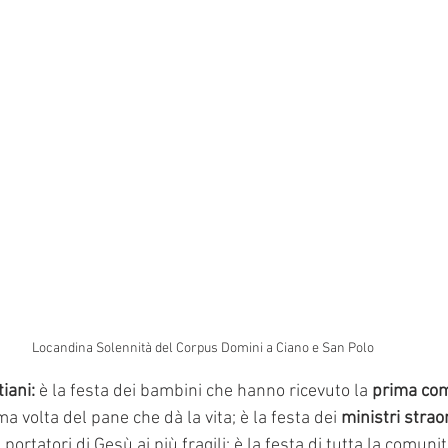
Locandina Solennità del Corpus Domini a Ciano e San Polo
tiani:
 è la festa dei bambini che hanno ricevuto la
 prima co
ma volta del pane che dà la vita; è la festa dei 
ministri strao
 portatori di Gesù ai più fragili; è la festa di tutta la comuni