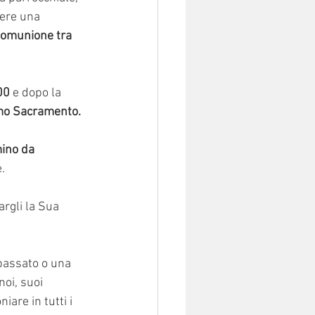
tere una 
comunione tra 
00
 e dopo la 
imo Sacramento. 
ino da 
. 
argli la Sua 
passato o una 
noi, suoi 
are in tutti i 