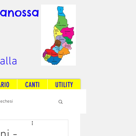
Canossa
alla
ARIO
CANTI
UTILITY
techesi
Radio Dream Together
ni -