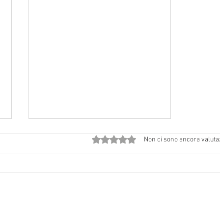
Valutazione 0 stelle su 5.
Non ci sono ancora valuta
2 agosto 2026 a Vedriano: