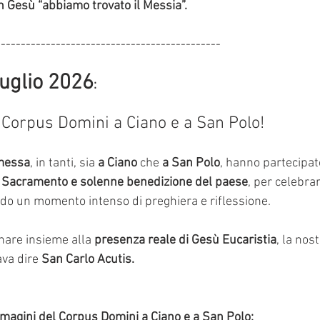
n Gesù “abbiamo trovato il Messia”.
---------------------------------------------
uglio 2026
:
 Corpus Domini a Ciano e a San Polo!
messa
, in tanti, sia 
a Ciano
 che 
a San Polo
, hanno partecipato
. Sacramento e solenne benedizione del paese
, per celebrar
ndo un momento intenso di preghiera e riflessione. 
are insieme alla 
presenza reale di Gesù Eucaristia
, la nost
va dire 
San Carlo Acutis.
magini del Corpus Domini a Ciano e a San Polo: