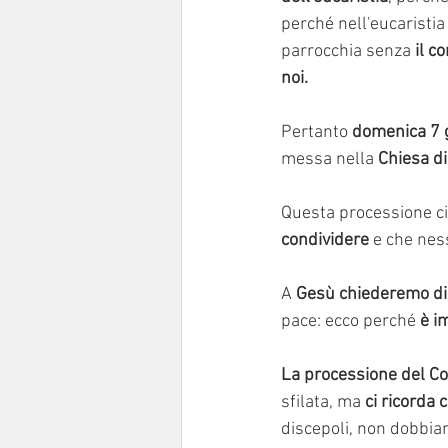
perché nell'eucaristia
parrocchia senza 
il c
noi.
Pertanto 
domenica 7 
messa nella 
Chiesa di
Questa processione ci
condividere
 e che nes
A 
Gesù chiederemo di b
pace: ecco perché 
è i
La processione del C
sfilata, ma 
ci ricorda 
discepoli, non dobbiam