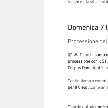
luoghi della vita, che 
i
-----------------------
Domenica 7 l
Processione del
💒  ⛪  Dopo la 
santa 
processione con il Ss
Corpus Domini,
 offre
Continuiamo a cammin
per il Cielo
”, come ama
Guarda qui  
alcune im