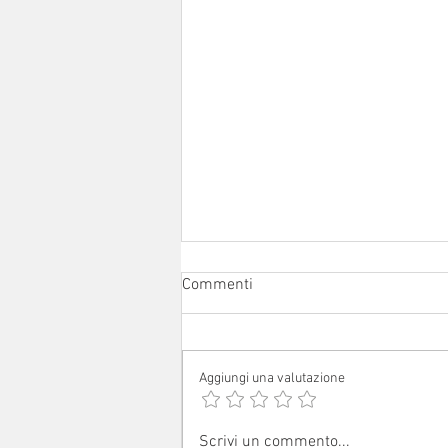
Commenti
Aggiungi una valutazione
Sabato 1° agosto 2026: festa
Scrivi un commento...