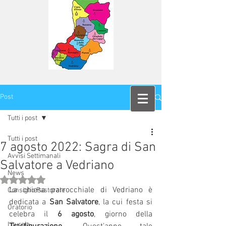
Post
Tutti i post
Tutti i post
7 agosto 2022: Sagra di San
Avvisi Settimanali
Salvatore a Vedriano
News
Valutazione NaN stelle su 5.
La chiesa parrocchiale di Vedriano è 
Consiglio Pastorale
dedicata a 
San Salvatore
, la cui festa si 
Oratorio
celebra il 
6 agosto
, giorno della
Liturgia