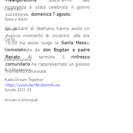
Trasfigurazione
. Quest'anno tale 
ricorrenza è stata celebrata il giorno 
Catechesi
successivo,  
domenica 7 agosto.
Sposi e Adulti
Gli abitanti di Vedriano hanno avuto un 
Servizi
duplice momento di incontro: alle ore 
Carità
10.00 ha avuto luogo la 
Santa Mess
a, 
Formazione
concelebrata da 
don Bogdan e padre 
Renato
. Al termine il 
rinfresco 
Comunicazione
comunitario
 ha rappresentato un gioioso 
B. V. Pontenovo
momento conviviale.
Radio Dream Together
https://youtu.be/Wc60xmHl-ws
Sinodo 2021-23
Anziani e ammalati