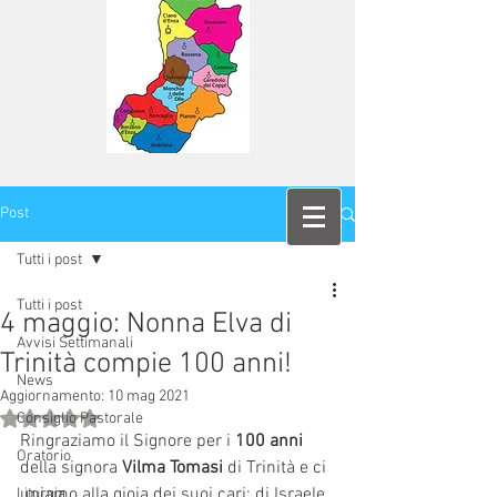
Post
Tutti i post
Tutti i post
4 maggio: Nonna Elva di
Avvisi Settimanali
Trinità compie 100 anni!
News
Aggiornamento:
10 mag 2021
Valutazione NaN stelle su 5.
Consiglio Pastorale
Ringraziamo il Signore per i 
100 anni
Oratorio
della signora 
Vilma Tomasi
 di Trinità e ci 
uniamo alla gioia dei suoi cari: di Israele 
Liturgia