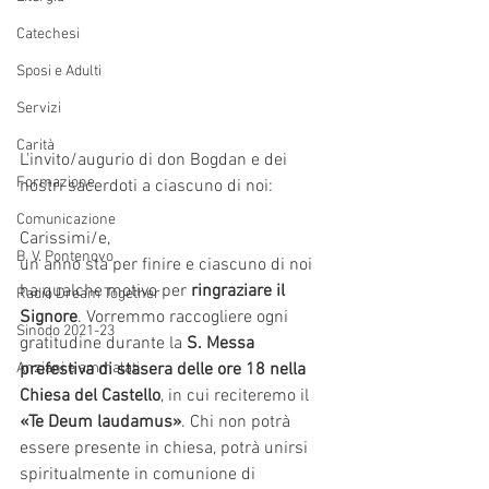
Catechesi
Sposi e Adulti
Servizi
Carità
L'invito/augurio di don Bogdan e dei 
Formazione
nostri sacerdoti a ciascuno di noi:
Comunicazione
Carissimi/e,
B. V. Pontenovo
un anno sta per finire e ciascuno di noi 
ha qualche motivo per 
ringraziare il 
Radio Dream Together
Signore
. Vorremmo raccogliere ogni 
Sinodo 2021-23
gratitudine durante la 
S. Messa 
prefestiva di stasera delle ore 18 nella 
Anziani e ammalati
Chiesa del Castello
, in cui reciteremo il 
«Te Deum laudamus»
. Chi non potrà 
essere presente in chiesa, potrà unirsi 
spiritualmente in comunione di 