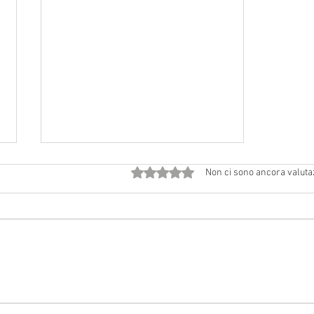
Valutazione 0 stelle su 5.
Non ci sono ancora valuta
2 agosto 2026 a Vedriano:
Solennità di Gesù Ss. Salvatore