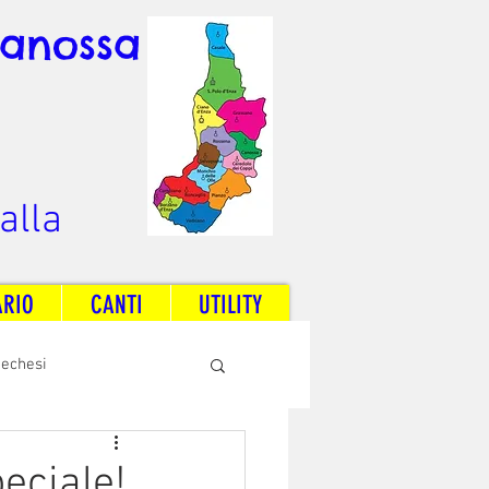
Canossa
alla
ARIO
CANTI
UTILITY
techesi
Radio Dream Together
eciale!