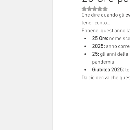
Valutazione NaN stell
Sinodo 2021-23
Anziani e a
Che dire quando gli
 e
tener conto...
Ebbene, quest'anno la
25 Ore:
 nome sce
2025:
 anno corr
25:
 gli anni dell
pandemia 
Giubileo 2025:
 t
Da ciò deriva che que