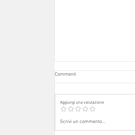
Commenti
Aggiungi una valutazione
Sabato 1° agosto 2026: festa
Scrivi un commento...
patronale a Ceredolo de' Coppi