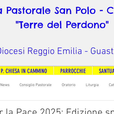
à Pastorale San Polo - 
"Terre del Perdono"
iocesi Reggio Emilia - Guast
 P. CHIESA IN CAMMINO
PARROCCHIE
SANTU
News
Consiglio Pastorale
Oratorio
Liturgia
Ca
arità
Formazione
Comunicazione
B. V. Pontenovo
r la Pace 2025: Edizione sp