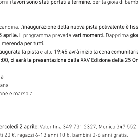
orni
 i lavori sono stati portati a termine,
 per la gioia di bambi
candina, l'
inaugurazione della nuova pista polivalente è fissa
 aprile.
 Il programma prevede 
vari momenti.
 Dapprima 
gio
 merenda per tutti.
augurata la pista 
e alle 
19:45 avrà inizio la cena comunitari
1:00, ci sarà la presentazione della XXV Edizione della 25 Or
na
:
iana
mone e marsala
rcoledì 2 aprile:
 Valentina 349 731 2327, Monica 347 552 
ti 20 
€
, ragazzi 6-13 anni 10 
€
, bambini 0-6 anni gratis.