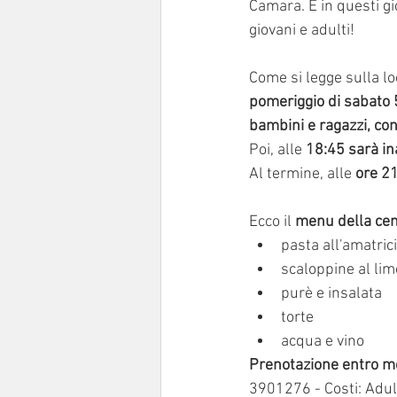
Camara. E in questi gi
giovani e adulti!
Come si legge sulla lo
pomeriggio di sabato 5
bambini e ragazzi, con
Poi, alle 
18:45 sarà in
Al termine, alle
 ore 2
Ecco il
 menu della ce
pasta all'amatric
scaloppine al li
purè e insalata
torte 
acqua e vino
Prenotazione entro me
3901276 - Costi: Adul