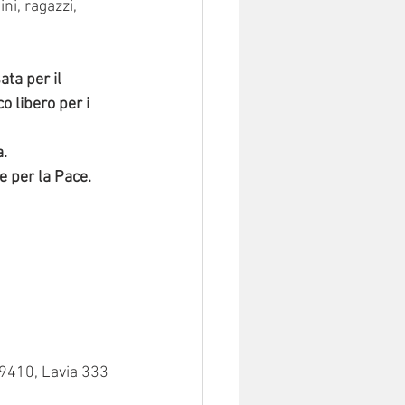
ni, ragazzi, 
ta per il 
co libero per i 
a.
e per la Pace.
9410, Lavia 333 