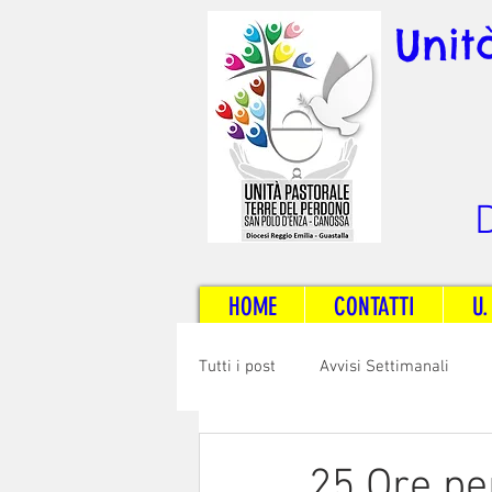
Unit
D
HOME
CONTATTI
U.
Tutti i post
Avvisi Settimanali
Sposi e Adulti
Servizi
C
25 Ore pe