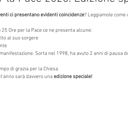
e su 5.
mmalati
venti ci presentano evidenti coincidenze
? Leggiamole come u
 25 Ore per la Pace ce ne presenta alcune:
lto al suo sorgere
ente
a manifestazione. Sorta nel 1998, ha avuto 2 anni di pausa d
empo di grazia per la Chiesa
st'anno sarà davvero una 
edizione speciale!