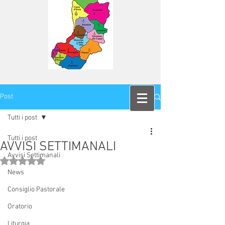
Post
Tutti i post
Tutti i post
AVVISI SETTIMANALI
Avvisi Settimanali
Valutazione NaN stelle su 5.
News
Consiglio Pastorale
Oratorio
Liturgia