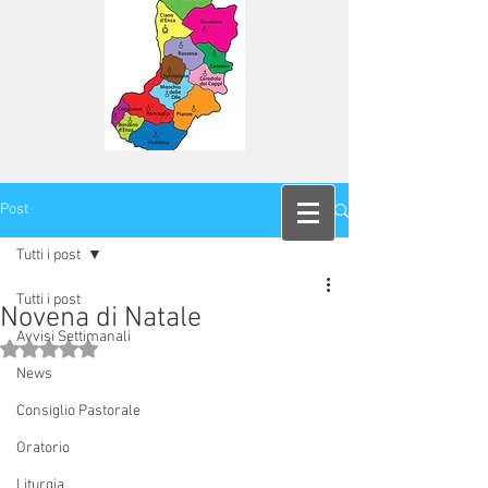
Post
Tutti i post
Tutti i post
Novena di Natale
Avvisi Settimanali
Valutazione NaN stelle su 5.
News
Consiglio Pastorale
Oratorio
Liturgia