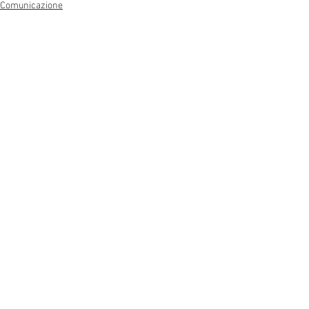
Comunicazione
Liturgia
Mostra tutti
Post recenti