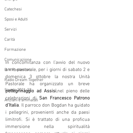
Catechesi
Sposi e Adulti
Servizi
Carità
Formazione
Comunicazione
In concomitanza con l’avvio del nuovo 
anno pastorale, per i giorni di sabato 2 e 
B. V. Pontenovo
domenica 3 ottobre la nostra Unità 
Radio Dream Together
Pastorale ha organizzato un breve 
Sinodo 2021-23
pellegrinaggio ad Assisi
,nel pieno delle 
celebrazioni di 
San Francesco Patrono 
Anziani e ammalati
d’Italia
. Il parroco don Bogdan ha guidato 
i pellegrini, provenienti anche da paesi 
limitrofi. Si è trattato di una proficua 
immersione nella spiritualità 