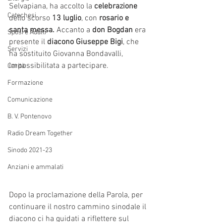
Selvapiana, ha accolto la 
celebrazione 
Catechesi
dello scorso
 13 luglio
, con
 rosario e 
santa messa.
 Accanto a 
don Bogdan
 era 
Sposi e Adulti
presente il 
diacono Giuseppe Bigi
, che 
Servizi
ha sostituito Giovanna Bondavalli, 
impossibilitata a partecipare.
Carità
Formazione
Comunicazione
B. V. Pontenovo
Radio Dream Together
Sinodo 2021-23
Anziani e ammalati
Dopo la proclamazione della Parola, per 
continuare il nostro cammino sinodale il 
diacono ci ha guidati a riflettere sul 