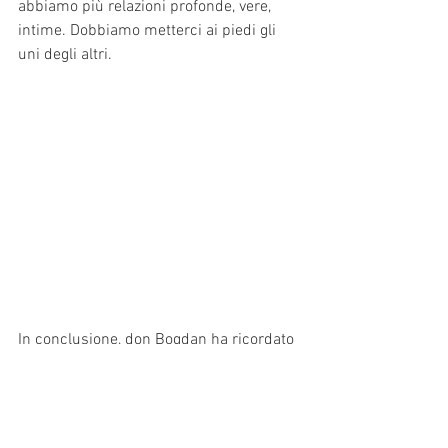
abbiamo più relazioni profonde, vere, 
intime. Dobbiamo metterci ai piedi gli 
uni degli altri.
In conclusione, don Bogdan ha ricordato 
che la 
prossima celebrazione del 13 del 
mese
 si terrà il 
13 agosto a Monchio 
delle Olle.
 Sarà con noi 
don Marco 
Ferrari, 
Vicario Episcopale Responsabile 