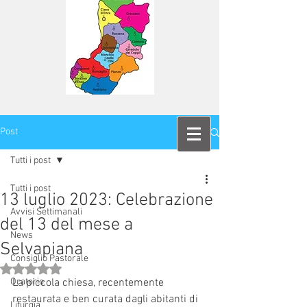
Post
Tutti i post
Tutti i post
13 luglio 2023: Celebrazione
Avvisi Settimanali
del 13 del mese a
News
Selvapiana
Consiglio Pastorale
Valutazione NaN stelle su 5.
Oratorio
La piccola chiesa, recentemente 
restaurata e ben curata dagli abitanti di 
Liturgia