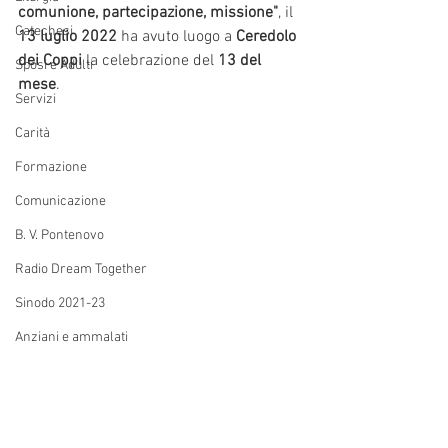
comunione, partecipazione, missione"
, il 
Catechesi
13 luglio 2022
 ha avuto luogo a 
Ceredolo 
dei Coppi
 la celebrazione del 
13 del 
Sposi e Adulti
mese
. 
Servizi
Carità
Formazione
Comunicazione
B. V. Pontenovo
Radio Dream Together
Sinodo 2021-23
Anziani e ammalati