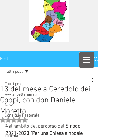
Post
Tutti i post
Tutti i post
13 del mese a Ceredolo dei
Avvisi Settimanali
Coppi, con don Daniele
News
Moretto
Consiglio Pastorale
Valutazione NaN stelle su 5.
Oratorio
Nell'ambito del percorso del 
Sinodo 
2021-2023 "Per una Chiesa sinodale, 
Liturgia