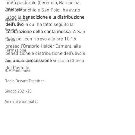
unità pastorale (Ceredolo, Barcaccia, 
Catechesi
Ciano, Monchio e San Polo), ha avuto 
luogo la 
benedizione e la distribuzione 
Sposi e Adulti
dell'ulivo
, a cui ha fatto seguito la 
Servizi
celebrazione della santa messa.
 A San 
Polo, poi, con ritrovo alle ore 10:15 
Carità
presso l'Oratorio Helder Camara, alla 
Formazione
benedizione e distribuzione dell'ulivo è 
seguita la 
processione 
verso la Chiesa 
Comunicazione
del Castello.
B. V. Pontenovo
Radio Dream Together
Sinodo 2021-23
Anziani e ammalati