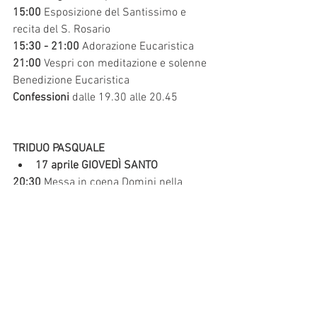
15:00
 Esposizione del Santissimo e 
recita del S. Rosario 
15:30 - 21:00
 Adorazione Eucaristica 
21:00
 Vespri con meditazione e solenne 
Benedizione Eucaristica 
Confessioni 
dalle 19.30 alle 20.45 
TRIDUO PASQUALE
17 aprile GIOVEDÌ SANTO 
20:30
 Messa in coena Domini nella 
chiesa del Castello 
20:30
 Messa in coena Domini in 
chiesa 
a Ciano
18 aprile VENERDÌ SANTO 
15:00 
Via Crucis nella 
chiesa del 
Castello 