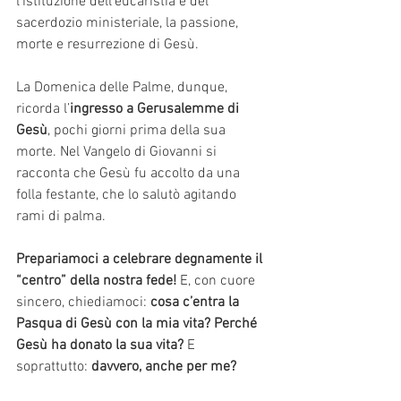
l'istituzione dell'eucaristia e del 
sacerdozio ministeriale, la passione, 
morte e resurrezione di Gesù.
La Domenica delle Palme, dunque, 
ricorda l’
ingresso a Gerusalemme di 
Gesù
, pochi giorni prima della sua 
morte. Nel Vangelo di Giovanni si 
racconta che Gesù fu accolto da una 
folla festante, che lo salutò agitando 
rami di palma.
Prepariamoci a celebrare degnamente il 
“centro” della nostra fede! 
E, con cuore 
sincero, chiediamoci:
 cosa c’entra la 
Pasqua di Gesù con la mia vita?
Perché 
Gesù ha donato la sua vita? 
E 
soprattutto: 
davvero, anche per me?