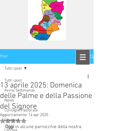
Post
Tutti i post
Tutti i post
13 aprile 2025: Domenica
Avvisi Settimanali
delle Palme e della Passione
News
del Signore
Consiglio Pastorale
Aggiornamento:
14 apr 2025
Oratorio
Valutazione NaN stelle su 5.
Oggi 
in alcune parrocchie della nostra 
Liturgia