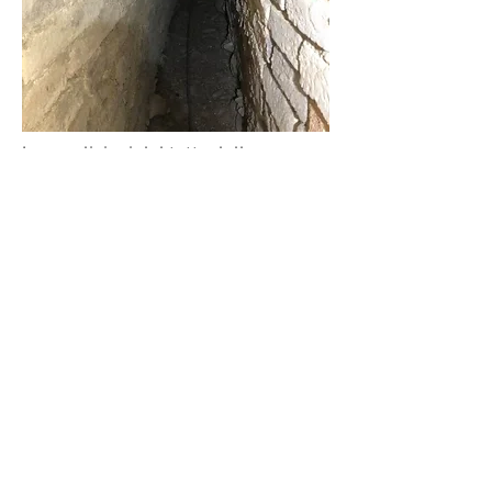
Le condizioni del tetto della
Cappella Ghirardini:
Dona