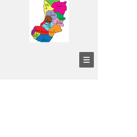
I contenuti di questo sito sono distribuiti
con licenza
Creative Commons -