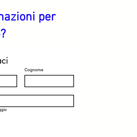
mazioni per
o?
aci
Cognome
ggio