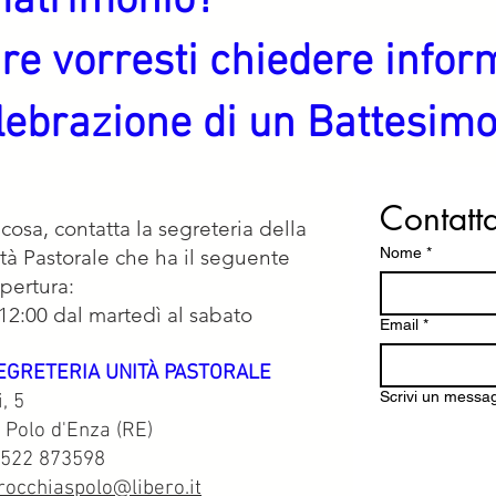
matrimonio?
re vorresti chiedere infor
elebrazione di un Battesim
Contatt
cosa, contatta la segreteria della
Nome
*
tà Pastorale che ha il seguente
apertura:
 12:00 dal martedì al sabato
Email
*
SEGRETERIA UNITÀ PASTORALE
Scrivi un messa
i, 5
 Polo d'Enza (RE)
 0522 873598
rocchiaspolo@libero.it