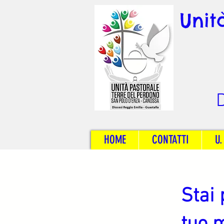
Unit
D
HOME
CONTATTI
U.
Stai 