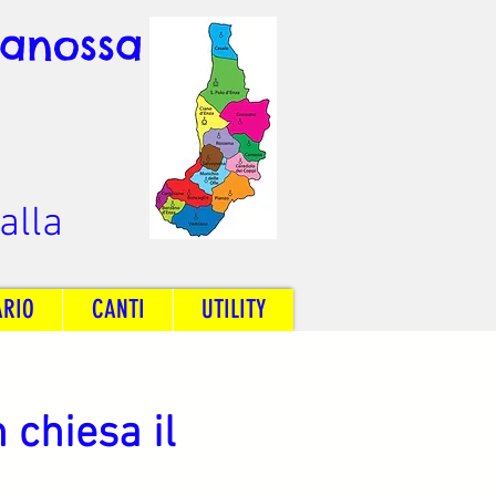
Canossa
alla
ARIO
CANTI
UTILITY
 chiesa il