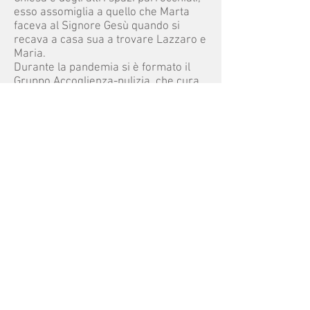
esso assomiglia a quello che Marta
faceva al Signore Gesù quando si
recava a casa sua a trovare Lazzaro e
Maria.
Durante la pandemia si è formato il
Gruppo Accoglienza-pulizia, che cura
l'igienizzazione dei luoghi di culto
dell'UP aperti alle celebrazioni dopo
un'adeguata sanificazione.
Altro - Tutela dei Beni Culturali dell’UP
È sicuramente un compito tanto
particolare quanto importante. Pur
prossimo all’ambito “liturgico”, si
preferisce inserirlo nell’ambito dei
Servizi in quanto ci pare prevalgano
gli aspetti amministrativi e burocratici
da assolvere in collaborazione con il
competente ufficio Diocesano.
Se si eccettua la chiesa parrocchiale
del Casale, edificata agli inizi degli
anni sessanta del secolo scorso,