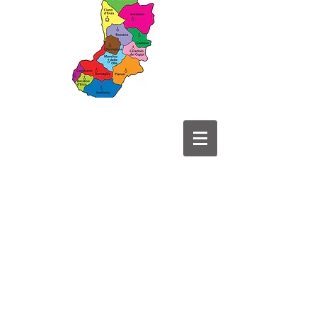
I contenuti di questo sito sono distribuiti
con licenza
Creative Commons -