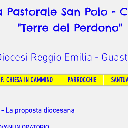
à Pastorale San Polo - 
"Terre del Perdono"
iocesi Reggio Emilia - Guast
 P. CHIESA IN CAMMINO
PARROCCHIE
SANTU
- La proposta diocesana
OVANI IN ORATORIO