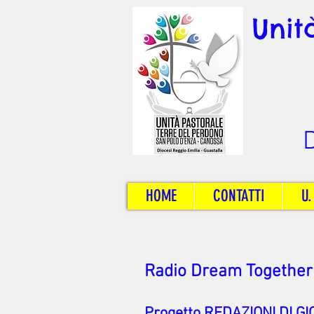
Unit
D
HOME
CONTATTI
U.
Radio Dream Together 
Progetto
REDAZIONI DI GI