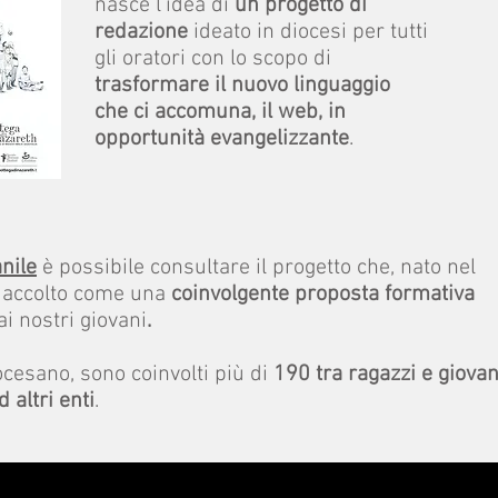
nasce l’idea di
un progetto di
redazione
ideato in diocesi per tutti
gli oratori con lo scopo di
trasformare il nuovo linguaggio
che ci accomuna, il web, in
opportunità evangelizzante
.
anile
è possibile consultare il progetto che, nato nel
o accolto come una
coinvolgente proposta formativa
i nostri giovani
.
iocesano, sono coinvolti più di
190 tra ragazzi e giovan
 altri enti
.