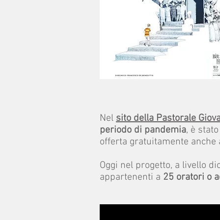
Nel
sito della Pastorale Giov
periodo di pandemia
, è stat
offerta gratuitamente anche a
Oggi nel progetto, a livello d
appartenenti a
25 oratori o ad