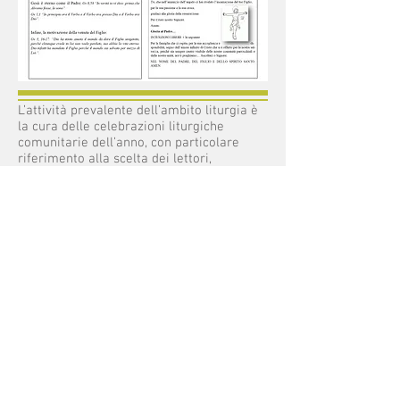
L’attività prevalente dell’ambito liturgia è
la cura delle celebrazioni liturgiche
comunitarie dell’anno, con particolare
riferimento alla scelta dei lettori,
all’animazione musicale, ai ministri
straordinari dell’Eucarestia (anche per
portare la Comunione ai malati), all’altare
e agli arredi sacri.
Nei tempi forti (Avvento e Quaresima) cura
i ritiri spirituali, i centri di ascolto, cioè
incontri di preghiera/riflessione sia a
livello comunitario sia nelle famiglie del
paese e collabora con altri ambiti (es.
annuncio e Caritas) per la realizzazione di
incontri/iniziative in cui le diverse
competenze si intrecciano, come ad
esempio il cammino di Avvento e di
Quaresima.