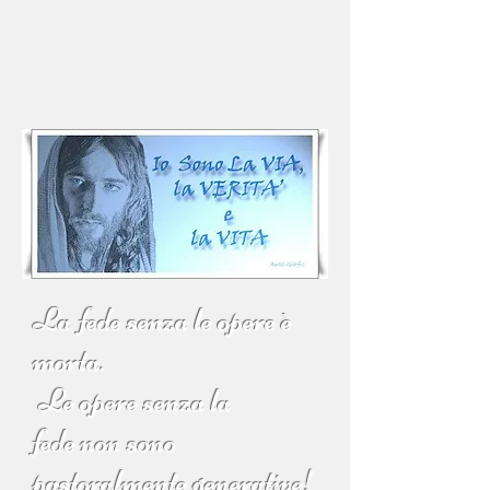
La fede senza le opere è
morta.
Le opere senza la
fede
non sono
pastoralmente generative!