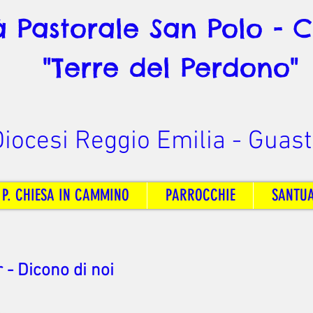
à Pastorale San Polo - 
"Terre del Perdono"
iocesi Reggio Emilia - Guast
 P. CHIESA IN CAMMINO
PARROCCHIE
SANTU
- Dicono di noi