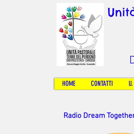
Unit
D
HOME
CONTATTI
U.
Radio Dream Together 