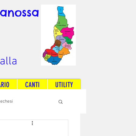
Canossa
alla
ARIO
CANTI
UTILITY
techesi
Radio Dream Together