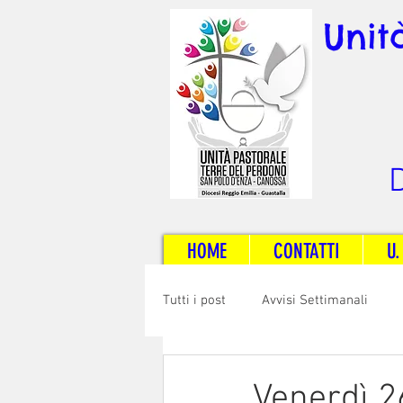
Unit
D
HOME
CONTATTI
U.
Tutti i post
Avvisi Settimanali
Sposi e Adulti
Servizi
C
Venerdì 2