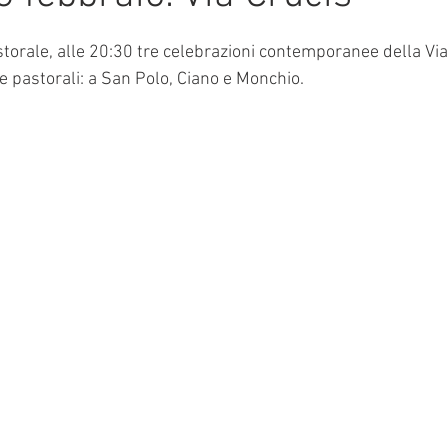
e su 5.
mmalati
torale, alle 20:30 tre celebrazioni contemporanee della Via 
e pastorali: a San Polo, Ciano e Monchio.