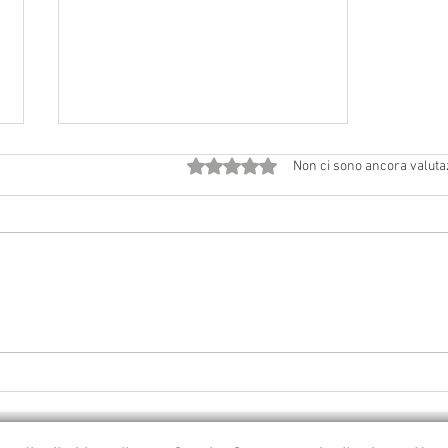
Valutazione 0 stelle su 5.
Non ci sono ancora valuta
Sabato 1° agosto 2026: festa
patronale a Ceredolo de' Coppi