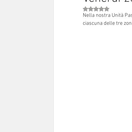
Valutazione NaN stell
Sinodo 2021-23
Anziani e a
Nella nostra Unità Pas
ciascuna delle tre zon