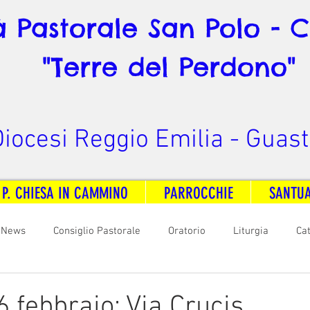
à Pastorale San Polo - 
"Terre del Perdono"
iocesi Reggio Emilia - Guast
 P. CHIESA IN CAMMINO
PARROCCHIE
SANTU
News
Consiglio Pastorale
Oratorio
Liturgia
Ca
arità
Formazione
Comunicazione
B. V. Pontenovo
6 febbraio: Via Crucis