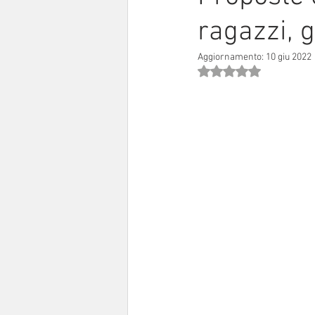
ragazzi, g
Sinodo 2021-23
Anziani e a
Aggiornamento:
10 giu 2022
Valutazione NaN stell