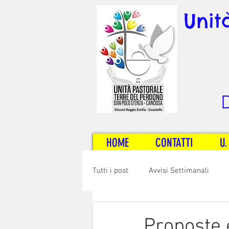
Unit
D
HOME
CONTATTI
U.
Tutti i post
Avvisi Settimanali
Sposi e Adulti
Servizi
C
Proposte e