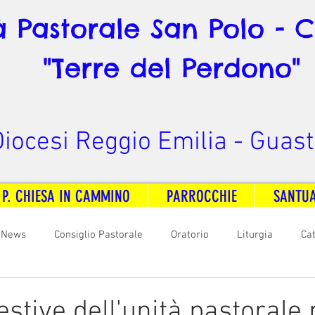
à Pastorale San Polo - 
"Terre del Perdono"
iocesi Reggio Emilia - Guast
 P. CHIESA IN CAMMINO
PARROCCHIE
SANTU
News
Consiglio Pastorale
Oratorio
Liturgia
Ca
arità
Formazione
Comunicazione
B. V. Pontenovo
stive dell'unità pastorale 