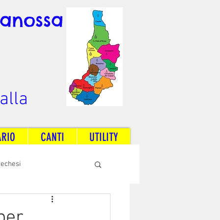
Canossa
alla
ARIO
CANTI
UTILITY
techesi
Radio Dream Together
per