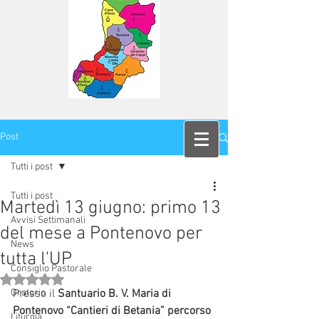
Post
Tutti i post
Tutti i post
Martedì 13 giugno: primo 13
Avvisi Settimanali
del mese a Pontenovo per
News
tutta l'UP
Consiglio Pastorale
Valutazione NaN stelle su 5.
Oratorio
Presso il 
Santuario B. V. Maria di 
Pontenovo “Cantieri di Betania” percorso 
Liturgia