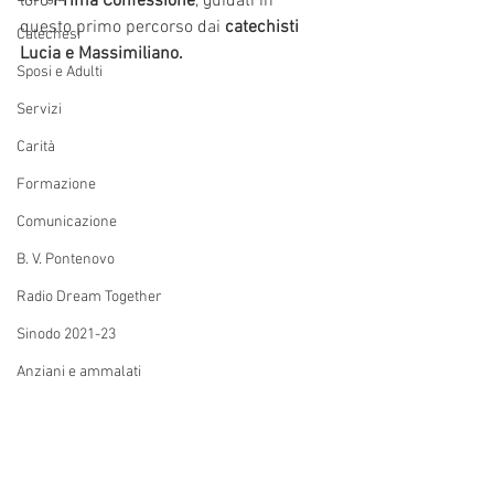
loro 
Prima Confessione
, guidati in 
questo primo percorso dai 
catechisti 
Catechesi
Lucia e Massimiliano.
Sposi e Adulti
Servizi
Carità
Formazione
Comunicazione
B. V. Pontenovo
Radio Dream Together
Sinodo 2021-23
Anziani e ammalati