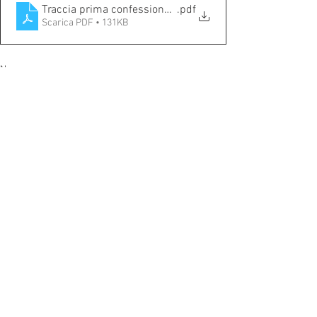
Traccia prima confessione 1 (1)
.pdf
Scarica PDF • 131KB
News
Catechesi
Comunicazione
Mostra tutti
Post recenti