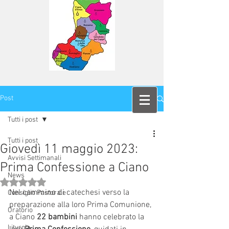
Post
Tutti i post
Tutti i post
Giovedì 11 maggio 2023:
Avvisi Settimanali
Prima Confessione a Ciano
News
Valutazione NaN stelle su 5.
Nel cammino di catechesi verso la 
Consiglio Pastorale
preparazione alla loro Prima Comunione, 
Oratorio
a Ciano 
22 bambini
 hanno celebrato la 
Liturgia