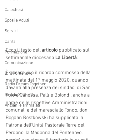
Catechesi
Sposi e Adulti
Servizi
Carità
Ecco il testo dell'
articolo
 pubblicato sul 
Formazione
settimanale diocesano 
La Libertà
:
Comunicazione
È ancora vivo il ricordo commosso della 
B. V. Pontenovo
mattinata del 1° maggio 2020, quando 
Radio Dream Together
davanti alla presenza dei sindaci di San 
Sinodo 2021-23
Polo e Canossa, Palù e Bolondi, anche a 
nome delle rispettive Amministrazioni 
Anziani e ammalati
comunali e del maresciallo Tondo, don 
Bogdan Rostkowski ha supplicato la 
Patrona dell’Unità Pastorale Terre del 
Perdono, la Madonna del Pontenovo, 